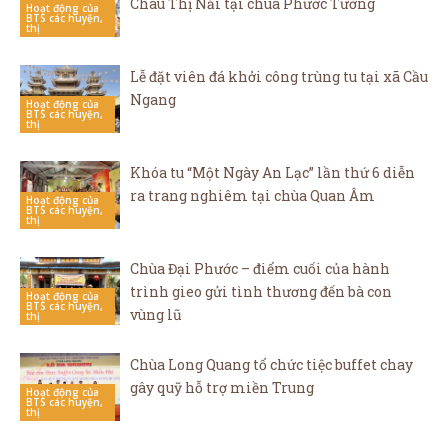
Châu Thị Nải tại chùa Phước Tường
Hoạt động của
BTS các huyện,
thị
Lễ đặt viên đá khởi công trùng tu tại xã Cầu
Ngang
Hoạt động của
BTS các huyện,
thị
Khóa tu “Một Ngày An Lạc” lần thứ 6 diễn
ra trang nghiêm tại chùa Quan Âm
Hoạt động của
BTS các huyện,
thị
Chùa Đại Phước – điểm cuối của hành
trình gieo gửi tình thương đến bà con
Hoạt động của
BTS các huyện,
vùng lũ
thị
Chùa Long Quang tổ chức tiệc buffet chay
gây quỹ hỗ trợ miền Trung
Hoạt động của
BTS các huyện,
thị