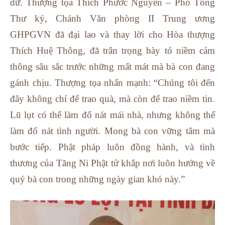
dữ. Thượng tọa Thích Phước Nguyên – Phó Tổng
Thư ký, Chánh Văn phòng II Trung ương
GHPGVN đã đại lao và thay lời cho Hòa thượng
Thích Huệ Thông, đã trân trọng bày tỏ niềm cảm
thông sâu sắc trước những mất mát mà bà con đang
gánh chịu. Thượng tọa nhấn mạnh: “Chúng tôi đến
đây không chỉ để trao quà, mà còn để trao niềm tin.
Lũ lụt có thể làm đổ nát mái nhà, nhưng không thể
làm đổ nát tình người. Mong bà con vững tâm mà
bước tiếp. Phật pháp luôn đồng hành, và tình
thương của Tăng Ni Phật tử khắp nơi luôn hướng về
quý bà con trong những ngày gian khó này.”