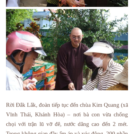
Rời Đắk Lắk, đoàn tiếp tục đến chùa Kim Quang (xã
Vĩnh Thái, Khánh Hòa) – nơi bà con vừa chống
chọi với trận lũ vỡ đê, nước dâng cao đến 2 mét.
Trong không gian đầy ấm áp và xúc động, 200 phần