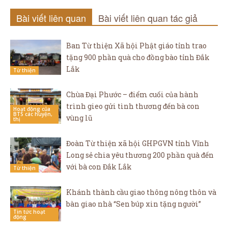
Bài viết liên quan
Bài viết liên quan tác giả
Ban Từ thiện Xã hội Phật giáo tỉnh trao
tặng 900 phần quà cho đồng bào tỉnh Đắk
Lắk
Từ thiện
Chùa Đại Phước – điểm cuối của hành
trình gieo gửi tình thương đến bà con
Hoạt động của
BTS các huyện,
vùng lũ
thị
Đoàn Từ thiện xã hội GHPGVN tỉnh Vĩnh
Long sẻ chia yêu thương 200 phần quà đến
với bà con Đắk Lắk
Từ thiện
Khánh thành cầu giao thông nông thôn và
bàn giao nhà “Sen búp xin tặng người”
Tin tức hoạt
động