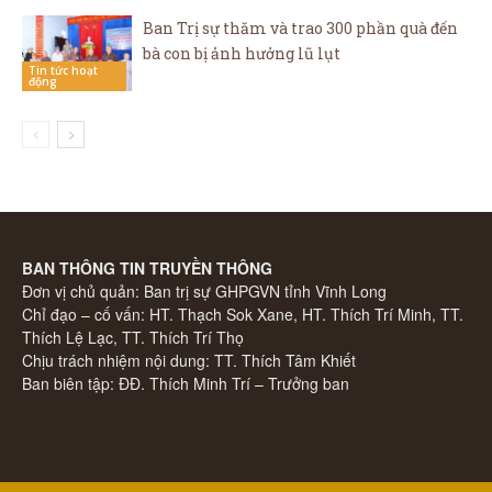
Ban Trị sự thăm và trao 300 phần quà đến
bà con bị ảnh hưởng lũ lụt
Tin tức hoạt
động
BAN THÔNG TIN TRUYỀN THÔNG
Đơn vị chủ quản: Ban trị sự GHPGVN tỉnh Vĩnh Long
Chỉ đạo – cố vấn: HT. Thạch Sok Xane, HT. Thích Trí Minh, TT.
Thích Lệ Lạc, TT. Thích Trí Thọ
Chịu trách nhiệm nội dung: TT. Thích Tâm Khiết
Ban biên tập: ĐĐ. Thích Minh Trí – Trưởng ban