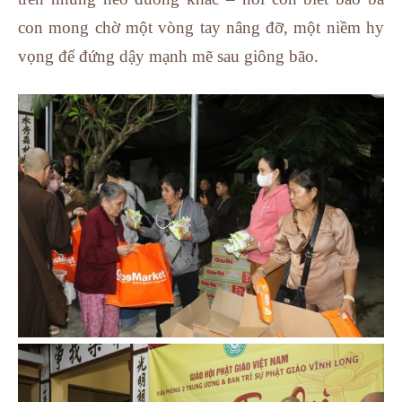
con mong chờ một vòng tay nâng đỡ, một niềm hy
vọng để đứng dậy mạnh mẽ sau giông bão.