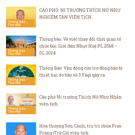
CÁO PHÓ: NI TRƯỞNG THÍCH NỮ NHƯ
NGHIÊM TÂN VIÊN TỊCH
Thông báo -
Thư mời
Thông báo: Về việc thay đổi thời gian tổ
chức Đại Giới đàn Nhựt Huệ PL.2568 –
Thông báo -
DL.2024
Thư mời
Thông Báo: Vận động cứu trợ đồng bào bị
thiệt hại do bão số 3 Yagi gây ra
Thông báo -
Thư mời
Cáo phó Ni trưởng Thích Nữ Như Nhẫn
viên tịch
Thông báo -
Thư mời
Hòa thượng Sơn Cảnh, trụ trì chùa Pras
Prang (Trà Cú) viên tịch