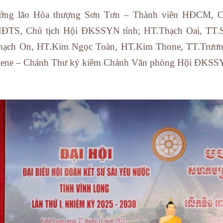
rưởng lão Hòa thượng Sơn Tơn – Thành viên HĐCM, 
HĐTS, Chủ tịch Hội ĐKSSYN tỉnh; HT.Thạch Oai, TT.
hạch On, HT.Kim Ngọc Toàn, HT.Kim Thone, TT.Trươ
ene – Chánh Thư ký kiêm Chánh Văn phòng Hội ĐKSSYN 