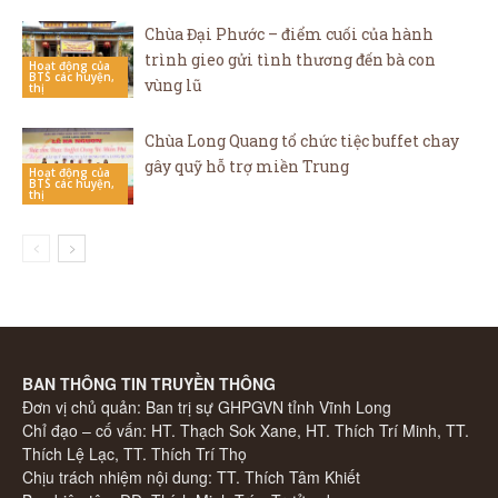
Chùa Đại Phước – điểm cuối của hành
trình gieo gửi tình thương đến bà con
Hoạt động của
BTS các huyện,
vùng lũ
thị
Chùa Long Quang tổ chức tiệc buffet chay
gây quỹ hỗ trợ miền Trung
Hoạt động của
BTS các huyện,
thị
BAN THÔNG TIN TRUYỀN THÔNG
Đơn vị chủ quản: Ban trị sự GHPGVN tỉnh Vĩnh Long
Chỉ đạo – cố vấn: HT. Thạch Sok Xane, HT. Thích Trí Minh, TT.
Thích Lệ Lạc, TT. Thích Trí Thọ
Chịu trách nhiệm nội dung: TT. Thích Tâm Khiết