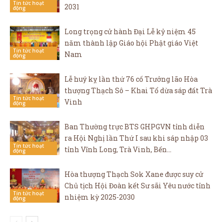
Tin tức hoạt
2031
động
Long trọng cử hành Đại Lễ kỷ niệm 45
năm thành lập Giáo hội Phật giáo Việt
Tin tức hoạt
Nam
động
Lễ huý kỵ lần thứ 76 cố Trưởng lão Hòa
thượng Thạch Sô – Khai Tổ dừa sáp đất Trà
Tin tức hoạt
Vinh
động
Ban Thường trực BTS GHPGVN tỉnh diễn
ra Hội Nghị lần Thứ I sau khi sáp nhập 03
Tin tức hoạt
tỉnh Vĩnh Long, Trà Vinh, Bến...
động
Hòa thượng Thạch Sok Xane được suy cử
Chủ tịch Hội Đoàn kết Sư sãi Yêu nước tỉnh
Tin tức hoạt
nhiệm kỳ 2025-2030
động