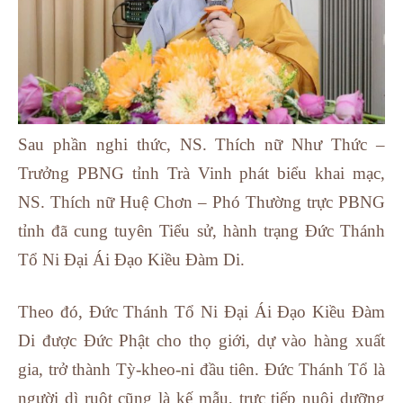
Sau phần nghi thức, NS. Thích nữ Như Thức –
Trưởng PBNG tỉnh Trà Vinh phát biểu khai mạc,
NS. Thích nữ Huệ Chơn – Phó Thường trực PBNG
tỉnh đã cung tuyên Tiểu sử, hành trạng Đức Thánh
Tổ Ni Đại Ái Đạo Kiều Đàm Di.
Theo đó, Đức Thánh Tổ Ni Đại Ái Đạo Kiều Đàm
Di được Đức Phật cho thọ giới, dự vào hàng xuất
gia, trở thành Tỳ-kheo-ni đầu tiên. Đức Thánh Tổ là
người dì ruột cũng là kế mẫu, trực tiếp nuôi dưỡng