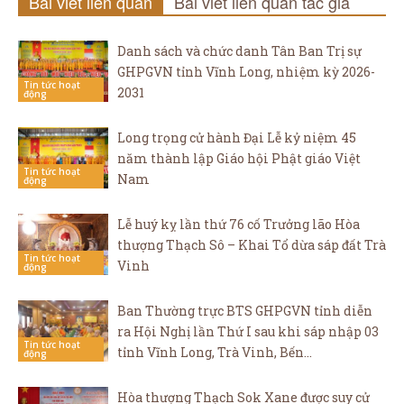
Bài viết liên quan
Bài viết liên quan tác giả
Danh sách và chức danh Tân Ban Trị sự
GHPGVN tỉnh Vĩnh Long, nhiệm kỳ 2026-
Tin tức hoạt
2031
động
Long trọng cử hành Đại Lễ kỷ niệm 45
năm thành lập Giáo hội Phật giáo Việt
Tin tức hoạt
Nam
động
Lễ huý kỵ lần thứ 76 cố Trưởng lão Hòa
thượng Thạch Sô – Khai Tổ dừa sáp đất Trà
Tin tức hoạt
Vinh
động
Ban Thường trực BTS GHPGVN tỉnh diễn
ra Hội Nghị lần Thứ I sau khi sáp nhập 03
Tin tức hoạt
tỉnh Vĩnh Long, Trà Vinh, Bến...
động
Hòa thượng Thạch Sok Xane được suy cử